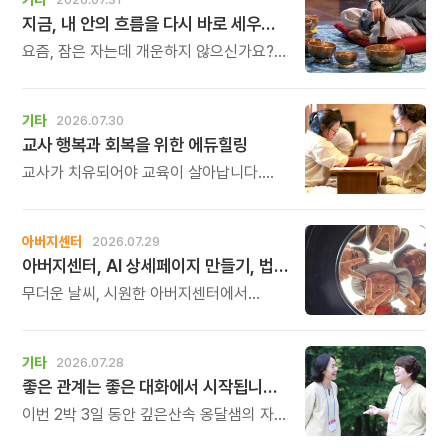
지금, 내 안의 흐름을 다시 바로 세우고 싶다면
요즘, 잠은 자는데 개운하지 않으신가요?
괜히 예민해지고, 사소한 말에도 마음이
흔들리고, 몸보다 먼저 기운이 빠지는 느낌.
쉬어도 회복되지 않는 건 몸이 아니라
기타
2026.07.30
‘에너지의 흐름’이 흐트러졌기 때문입니다.
교사 행복과 회복을 위한 에듀힐링
교사가 치유되어야 교육이 살아납니다.
교사가 행복해야 학생도 행복합니다. 이번
연수는 교육 기술을 배우는 시간이 아니라,
교육의 중심에 있는 나 자신을 돌보고
아버지센터
2026.07.29
회복하는 시간입니다. 누군가를 가르치기
아버지센터, AI 상세페이지 만들기, 법인사용설명서, 사진 일일특강, 숏츠 만들기 등 8월 프로그램 신청하세요
위해 애써온 시간만큼, 이제는 자신을 위한
쉼과 치유의 시간을 선물해 보시기
무더운 날씨, 시원한 아버지센터에서
바랍니다.
지혜롭고 재미있는 여름을 보내 보세요.
지금 등록중인 프로그램들을 소개해
드립니다.
기타
2026.07.28
좋은 관계는 좋은 대화에서 시작됩니다 비폭력대화(NVC) 2박 3일 워크숍
이번 2박 3일 동안 깊은산속 옹달샘의 자연
속에서 몸의 긴장을 풀고, 호흡을 고르며,