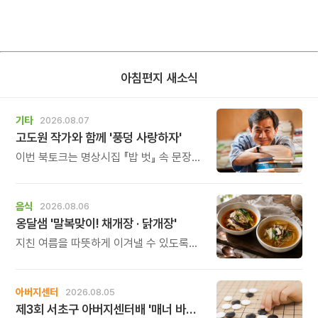
아침편지 새소식
기타
2026.08.07
고도원 작가와 함께 '풍덩 사랑하자'
이번 북토크는 명상시집 『밥 벗』 속 문장을
작가의 목소리로 직접 만나고, 나의 삶과
관계를 잠시 돌아보는 시간입니다.
음식
2026.08.06
옹달샘 '말복맞이! 채개장 · 닭개장'
지친 여름을 따뜻하게 이겨낼 수 있도록
정성 가득한 두 가지 보양 한 그릇을
준비했습니다.
아버지센터
2026.08.05
제3회 서초구 아버지센터배 '매너 바둑왕' 대회