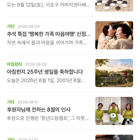
오는 9월 12일(토), 서초구 아버지센터배
제3회 \'매너 바둑왕\' 바둑 대회를
개최합니다.
기타
2026.08.04
추석 특집 '행복한 가족 마음여행' 신청 안내
자연 속에서 몸과 마음을 쉬어가며 가족의
소중함을 다시 느껴보는 특별한 시간을
준비해 보세요.
아침편지
2026.08.03
아침편지 25주년 생일을 축하합니다
오늘은 2026년 8월 1일, 2001년 8월
1일에 태어난 아침편지가 어느덧 스물다섯
살, 늠름한 청년이 되었습니다.
기타
2026.08.01
후원자님께 전하는 8월의 인사
후원으로 진행된 ‘청년드림캠프’, 그 따뜻한
기록
기타
2026.07.31