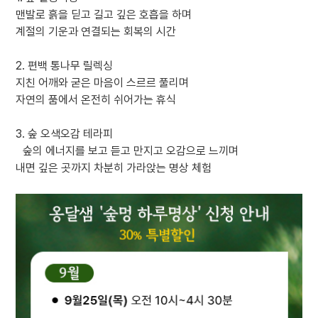
맨발로 흙을 딛고 길고 깊은 호흡을 하며
계절의 기운과 연결되는 회복의 시간
2. 편백 통나무 릴렉싱
지친 어깨와 굳은 마음이 스르르 풀리며
자연의 품에서 온전히 쉬어가는 휴식
3. 숲 오색오감 테라피
숲의 에너지를 보고 듣고 만지고 오감으로 느끼며
내면 깊은 곳까지 차분히 가라앉는 명상 체험