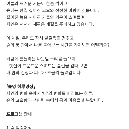
여름의 뜨거운 기운이 한풀 꺾이고
숲에는 한결 깊어진 고요와 선선한 바람이 깃듭니다.
짙어진 녹음 사이로 가을의 기운이 스며들며
자연은 서서히 새로운 계절을 준비하고 있습니다.
이 계절, 우리도 잠시 발걸음을 멈추고
숲의 품 안에서 나를 돌아보는 시간을 가져보면 어떨까요?
바람에 흔들리는 나뭇잎 소리를 들으며
햇살이 드문드문 스며드는 숲길을 걷다 보면
내 안의 긴장과 피로가 조금씩 풀려갑니다.
「숲멍 하루명상」
자연의 변화 속에서 ‘나’의 변화를 바라보는 하루.
숲의 고요함과 생명력 속에서 몸과 마음을 회복합니다.
프로그램 안내
1. 숲 힐링어싱