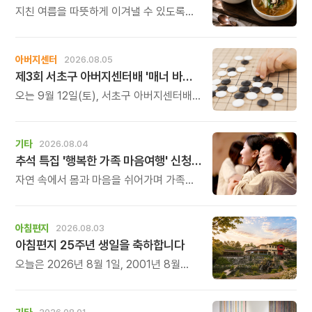
지친 여름을 따뜻하게 이겨낼 수 있도록
정성 가득한 두 가지 보양 한 그릇을
준비했습니다.
아버지센터
2026.08.05
제3회 서초구 아버지센터배 '매너 바둑왕' 대회
오는 9월 12일(토), 서초구 아버지센터배
제3회 \'매너 바둑왕\' 바둑 대회를
개최합니다.
기타
2026.08.04
추석 특집 '행복한 가족 마음여행' 신청 안내
자연 속에서 몸과 마음을 쉬어가며 가족의
소중함을 다시 느껴보는 특별한 시간을
준비해 보세요.
아침편지
2026.08.03
아침편지 25주년 생일을 축하합니다
오늘은 2026년 8월 1일, 2001년 8월
1일에 태어난 아침편지가 어느덧 스물다섯
살, 늠름한 청년이 되었습니다.