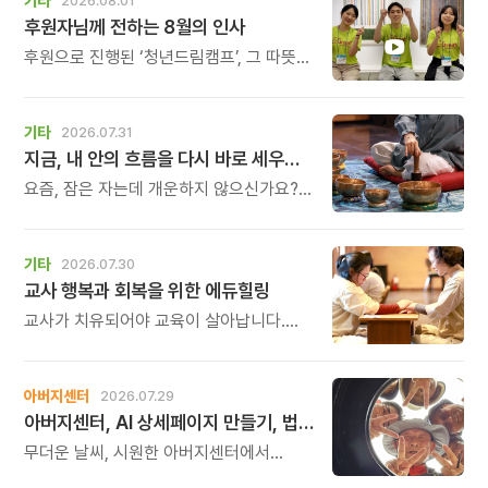
기타
2026.08.01
후원자님께 전하는 8월의 인사
후원으로 진행된 ‘청년드림캠프’, 그 따뜻한
기록
기타
2026.07.31
지금, 내 안의 흐름을 다시 바로 세우고 싶다면
요즘, 잠은 자는데 개운하지 않으신가요?
괜히 예민해지고, 사소한 말에도 마음이
흔들리고, 몸보다 먼저 기운이 빠지는 느낌.
쉬어도 회복되지 않는 건 몸이 아니라
기타
2026.07.30
‘에너지의 흐름’이 흐트러졌기 때문입니다.
교사 행복과 회복을 위한 에듀힐링
교사가 치유되어야 교육이 살아납니다.
교사가 행복해야 학생도 행복합니다. 이번
연수는 교육 기술을 배우는 시간이 아니라,
교육의 중심에 있는 나 자신을 돌보고
아버지센터
2026.07.29
회복하는 시간입니다. 누군가를 가르치기
아버지센터, AI 상세페이지 만들기, 법인사용설명서, 사진 일일특강, 숏츠 만들기 등 8월 프로그램 신청하세요
위해 애써온 시간만큼, 이제는 자신을 위한
쉼과 치유의 시간을 선물해 보시기
무더운 날씨, 시원한 아버지센터에서
바랍니다.
지혜롭고 재미있는 여름을 보내 보세요.