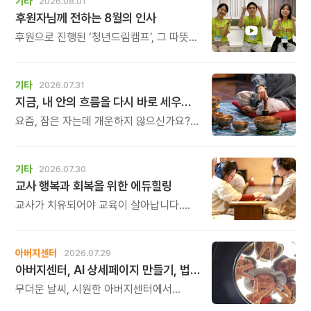
기타
2026.08.01
후원자님께 전하는 8월의 인사
후원으로 진행된 ‘청년드림캠프’, 그 따뜻한
기록
기타
2026.07.31
지금, 내 안의 흐름을 다시 바로 세우고 싶다면
요즘, 잠은 자는데 개운하지 않으신가요?
괜히 예민해지고, 사소한 말에도 마음이
흔들리고, 몸보다 먼저 기운이 빠지는 느낌.
쉬어도 회복되지 않는 건 몸이 아니라
기타
2026.07.30
‘에너지의 흐름’이 흐트러졌기 때문입니다.
교사 행복과 회복을 위한 에듀힐링
교사가 치유되어야 교육이 살아납니다.
교사가 행복해야 학생도 행복합니다. 이번
연수는 교육 기술을 배우는 시간이 아니라,
교육의 중심에 있는 나 자신을 돌보고
아버지센터
2026.07.29
회복하는 시간입니다. 누군가를 가르치기
아버지센터, AI 상세페이지 만들기, 법인사용설명서, 사진 일일특강, 숏츠 만들기 등 8월 프로그램 신청하세요
위해 애써온 시간만큼, 이제는 자신을 위한
쉼과 치유의 시간을 선물해 보시기
무더운 날씨, 시원한 아버지센터에서
바랍니다.
지혜롭고 재미있는 여름을 보내 보세요.