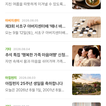
지친 여름을 따뜻하게 이겨낼 수 있도록
정성 가득한 두 가지 보양 한 그릇을
준비했습니다.
아버지센터
2026.08.05
제3회 서초구 아버지센터배 '매너 바둑왕' 대회
오는 9월 12일(토), 서초구 아버지센터배
제3회 \'매너 바둑왕\' 바둑 대회를
개최합니다.
기타
2026.08.04
추석 특집 '행복한 가족 마음여행' 신청 안내
자연 속에서 몸과 마음을 쉬어가며 가족의
소중함을 다시 느껴보는 특별한 시간을
준비해 보세요.
아침편지
2026.08.03
아침편지 25주년 생일을 축하합니다
오늘은 2026년 8월 1일, 2001년 8월
1일에 태어난 아침편지가 어느덧 스물다섯
살, 늠름한 청년이 되었습니다.