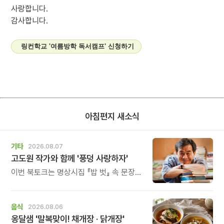
사랑합니다.
감사합니다.
링컨학교 '여름방학 독서캠프' 신청하기
아침편지 새소식
기타
2026.08.07
고도원 작가와 함께 '풍덩 사랑하자'
이번 북토크는 명상시집 『밥 벗』 속 문장을
작가의 목소리로 직접 만나고, 나의 삶과
관계를 잠시 돌아보는 시간입니다.
음식
2026.08.06
옹달샘 '말복맞이! 채개장 · 닭개장'