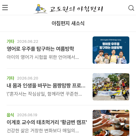
아침편지 새소식
기타
2026.06.22
영어로 우주를 탐구하는 여름방학
아이의 영어가 시험을 위한 언어에서
생각하고, 질문하고, 탐구하는 언어로
자라나는 시간.
기타
2026.06.20
내 몸과 인생을 바꾸는 몸짱맘짱 프로그램 모집
\"혼자서는 작심삼일, 함께라면 꾸준한
기적이 일어납니다.\" 몸짱맘짱은 단순한
홈트가 아닌 인생을 바꾸는 리추얼
공동체입니다.
음식
2026.06.19
이계호 교수의 태초먹거리 '황금변 캠프'
건강한 삶은 거창한 변화보다 매일의