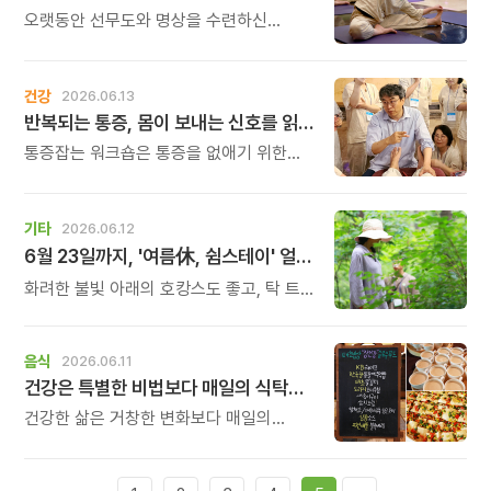
고민을 마주하게 됩니다.
오랫동안 선무도와 명상을 수련하신
김무겸 선생님과 오롯이 시간을 보내면서
몸과 마음의 수련과 깊이 있는
명상차담으로 명상에 대한 궁금증을
건강
2026.06.13
풀어나가는 시간입니다.
반복되는 통증, 몸이 보내는 신호를 읽는 시간
통증잡는 워크숍은 통증을 없애기 위한
처방이 아니라, 내 몸의 움직임과 습관을
돌아보고 더 편안한 몸의 감각을 찾아가는
시간입니다. 재활과 움직임을 오랫동안
기타
2026.06.12
연구해 온 신원범 교수와 함께 몸의 균형과
6월 23일까지, '여름休, 쉼스테이' 얼리버드 혜택
긴장, 움직임에 대해 새로운 시각으로
살펴보세요.
화려한 불빛 아래의 호캉스도 좋고, 탁 트인
푸른 바다를 찾는 여행도 좋습니다. 하지만
사람과 소음으로 북적이는 도시를 벗어나
깊은산속 옹달샘에서 고요하고 안전한
음식
2026.06.11
여름휴가를 계획해 보시는 것은 어떨까요?
건강은 특별한 비법보다 매일의 식탁에서 시작됩니다.
건강한 삶은 거창한 변화보다 매일의
식탁에서 시작됩니다. 많은 사람들이
건강을 위해 새로운 방법을 찾지만, 건강한
생활은 작은 습관에서 시작됩니다.