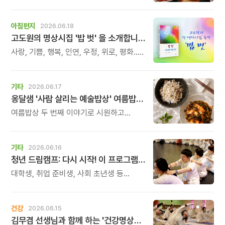
식탁에서 시작됩니다. 많은 사람들이
건강을 위해 새로운 방법을 찾지만, 건강한
생활은 작은 습관에서 시작됩니다.
아침편지
2026.06.18
유퀴즈에서 많은 관심을 받은 이계호
고도원의 명상시집 '밥 벗' 을 소개합니다
교수와 함께하는 태초먹거리 황금변 캠프
사랑, 기쁨, 행복, 인연, 우정, 위로, 평화...
당연하다고 여겼던 것들을 새롭게 다시
보고 사유하고 명상하는 과정에서
떠올랐던 단상들을 적어내린 저의 첫
기타
2026.06.17
명상시집 \'밥 벗\'이 출간되었습니다.
옹달샘 '사람 살리는 예술밥상' 여름밥상 두 번째
여름밥상 두 번째 이야기로 시원하고
아삭한 열무얼갈이김치와 씹을수록 고소한
풍미가 살아나는 찰보리밥을
준비했습니다.
기타
2026.06.16
청년 드림캠프: 다시 시작! 이 프로그램은 아침편지 후원금으로 진행됩니다.
대학생, 취업 준비생, 사회 초년생 등
20세부터 35세까지 청년들을 위한 2박
3일 힐링 캠프입니다. 청년의 시기는 꿈을
품고 앞으로 나아가는 시간입니다. 하지만
건강
2026.06.15
그 길 위에서 우리는 종종 취업 준비의
김무겸 선생님과 함께 하는 '건강명상법 스테이'
어려움, 실패의 경험, 방향을 잃은 듯한