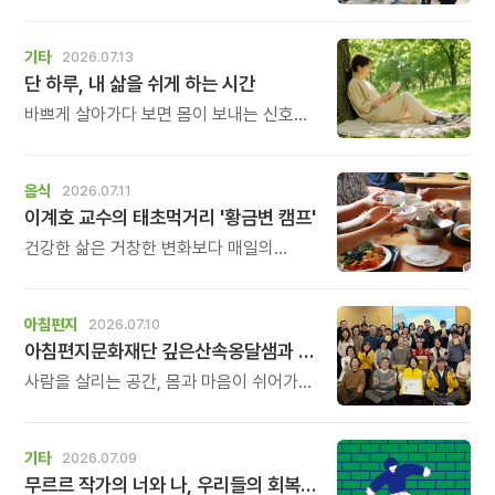
가능한가요?\" 하고 문의를 주고 계십니다.
다행히 아직 신청은 가능합니다.
하지만 이제는 정말 남은 자리가 얼마 남지
기타
2026.07.13
않았습니다.
단 하루, 내 삶을 쉬게 하는 시간
바쁘게 살아가다 보면 몸이 보내는 신호도,
마음이 들려주는 작은 목소리도 놓치고
살아갈 때가 많습니다.
\'조금 쉬어야 하는데...\' 생각만 하다가
음식
2026.07.11
다시 일상으로 돌아가는 날들이 반복되곤
이계호 교수의 태초먹거리 '황금변 캠프'
하지요. 하루명상은 멀리 떠나는 여행도,
거창한 결심도 필요하지 않습니다.
건강한 삶은 거창한 변화보다 매일의
식탁에서 시작됩니다. 많은 사람들이
건강을 위해 새로운 방법을 찾지만, 건강한
생활은 작은 습관에서 시작됩니다.
아침편지
2026.07.10
유퀴즈에서 많은 관심을 받은 이계호
아침편지문화재단 깊은산속옹달샘과 함께할 가족을 찾습니다.
교수와 함께하는 태초먹거리 황금변 캠프
사람을 살리는 공간, 몸과 마음이 쉬어가는
공간, 그리고 누군가의 인생에 따뜻한
변화를 만들어가는 공간.
깊은산속옹달샘에서 함께 성장하며 오래
기타
2026.07.09
걸어갈 새로운 가족을 기다립니다.
무르르 작가의 너와 나, 우리들의 회복일지!