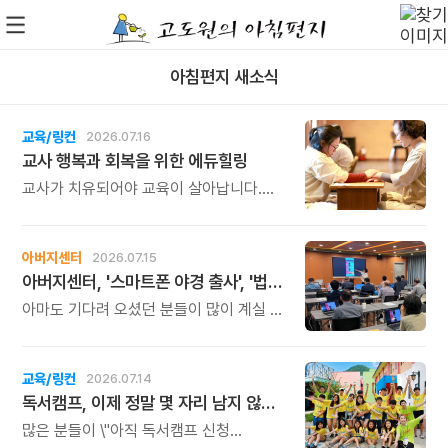
아침편지 새소식
교육/링컨
2026.07.16
교사 행복과 회복을 위한 에듀힐링
교사가 치유되어야 교육이 살아납니다.
교사가 행복해야 학생도 행복합니다. 이번
연수는 교육 기술을 배우는 시간이 아니라,
교육의 중심에 있는 나 자신을 돌보고
아버지센터
2026.07.15
회복하는 시간입니다. 누군가를 가르치기
아버지센터, '스마트폰 야경 출사', '법인사용설명서', '유튜브 숏츠 영상 만들기' 강좌 신청하세요
위해 애써온 시간만큼, 이제는 자신을 위한
쉼과 치유의 시간을 선물해 보시기
아마도 기다려 오셨던 분들이 많이 계실 것
바랍니다.
같습니다. 아버지센터의 시즌 베스트
프로그램 세 가지의 오픈 소식을
알려드립니다.
교육/링컨
2026.07.14
독서캠프, 이제 정말 몇 자리 남지 않았습니다.
많은 분들이 \"아직 독서캠프 신청