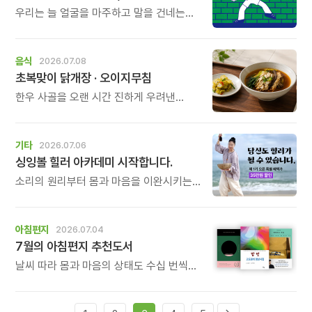
우리는 늘 얼굴을 마주하고 말을 건네는
일에는 익숙하지만, 가만히 등을 맞대고
서로를 버텨주는 일에는 서툽니다. 무르르
작가의 그림책「너와 등을 맞대면」은 \'마주
음식
2026.07.08
보는 관계\'를 넘어 \'등을 맞대는 관계\'의
초복맞이 닭개장 · 오이지무침
힘을 이야기합니다.
한우 사골을 오랜 시간 진하게 우려낸
국물에 결대로 찢은 담백한 닭가슴살,
시원한 풍미를 더하는 대파와 숙주,
부드러운 고사리와 느타리버섯까지. 좋은
기타
2026.07.06
재료를 아낌없이 담아 시간과 정성을 들여
싱잉볼 힐러 아카데미 시작합니다.
끓여낸 닭개장입니다.
소리의 원리부터 몸과 마음을 이완시키는
방법, 1:1 힐링 세션, 그룹 명상 진행법까지.
누군가에게 진정한 휴식과 위로를 전할 수
있는 힐러의 역량을 체계적으로 배우게
아침편지
2026.07.04
됩니다.
7월의 아침편지 추천도서
날씨 따라 몸과 마음의 상태도 수십 번씩
바뀌기 쉬운 7월, 아침편지 추천도서와
함께 긍정의 에너지 채우는 시간 되시길
바랍니다.