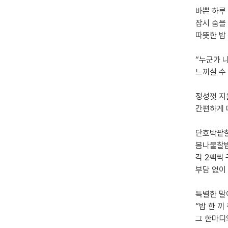
바쁜 하루
잠시 숨을
따뜻한 밥
“누군가 
느끼실 수
정성껏 지
간편하게 
단호박팥찰
봄나물찰밥
각 2팩씩
부담 없이
특별한 말
“밥 한 끼
그 한마디