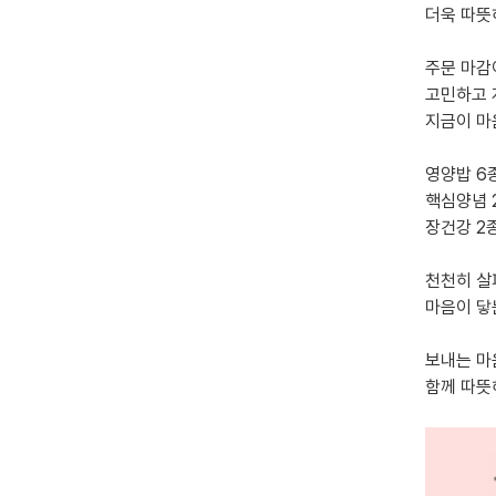
더욱 따뜻
주문 마감
고민하고
지금이 마
영양밥 6
핵심양념 
장건강 2
천천히 
마음이 닿
보내는 마
함께 따뜻