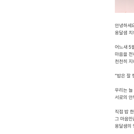
안녕하세요
옹달샘 치
어느새 5
마음을 전
천천히 지
“밥은 잘 
우리는 늘
서로의 안
직접 밥 
그 마음만
옹달샘의 