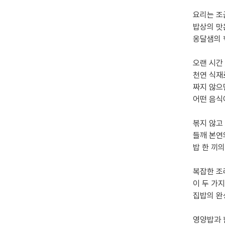
요리는 조
밥상의 맛
옹달샘의 
오랜 시간 
천연 식재
짜지 않으
어떤 음식
볶지 않고
들깨 본연
밥 한 끼
복잡한 조
이 두 가
집밥의 완
영양밥과 