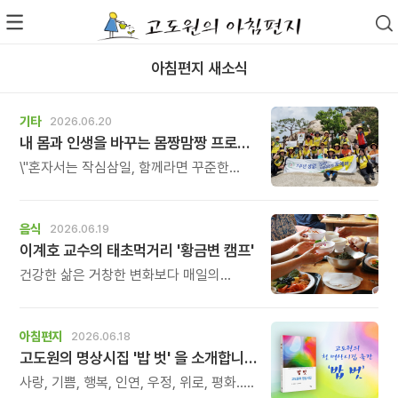
아침편지 새소식
기타
2026.06.20
내 몸과 인생을 바꾸는 몸짱맘짱 프로그램 모집
\"혼자서는 작심삼일, 함께라면 꾸준한
기적이 일어납니다.\" 몸짱맘짱은 단순한
홈트가 아닌 인생을 바꾸는 리추얼
공동체입니다.
음식
2026.06.19
이계호 교수의 태초먹거리 '황금변 캠프'
건강한 삶은 거창한 변화보다 매일의
식탁에서 시작됩니다. 많은 사람들이
건강을 위해 새로운 방법을 찾지만, 건강한
생활은 작은 습관에서 시작됩니다.
아침편지
2026.06.18
유퀴즈에서 많은 관심을 받은 이계호
고도원의 명상시집 '밥 벗' 을 소개합니다
교수와 함께하는 태초먹거리 황금변 캠프
사랑, 기쁨, 행복, 인연, 우정, 위로, 평화...