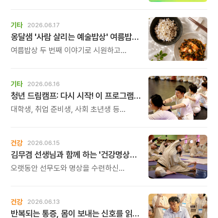
당연하다고 여겼던 것들을 새롭게 다시
보고 사유하고 명상하는 과정에서
떠올랐던 단상들을 적어내린 저의 첫
기타
2026.06.17
명상시집 \'밥 벗\'이 출간되었습니다.
옹달샘 '사람 살리는 예술밥상' 여름밥상 두 번째
여름밥상 두 번째 이야기로 시원하고
아삭한 열무얼갈이김치와 씹을수록 고소한
풍미가 살아나는 찰보리밥을
준비했습니다.
기타
2026.06.16
청년 드림캠프: 다시 시작! 이 프로그램은 아침편지 후원금으로 진행됩니다.
대학생, 취업 준비생, 사회 초년생 등
20세부터 35세까지 청년들을 위한 2박
3일 힐링 캠프입니다. 청년의 시기는 꿈을
품고 앞으로 나아가는 시간입니다. 하지만
건강
2026.06.15
그 길 위에서 우리는 종종 취업 준비의
김무겸 선생님과 함께 하는 '건강명상법 스테이'
어려움, 실패의 경험, 방향을 잃은 듯한
고민을 마주하게 됩니다.
오랫동안 선무도와 명상을 수련하신
김무겸 선생님과 오롯이 시간을 보내면서
몸과 마음의 수련과 깊이 있는
명상차담으로 명상에 대한 궁금증을
건강
2026.06.13
풀어나가는 시간입니다.
반복되는 통증, 몸이 보내는 신호를 읽는 시간