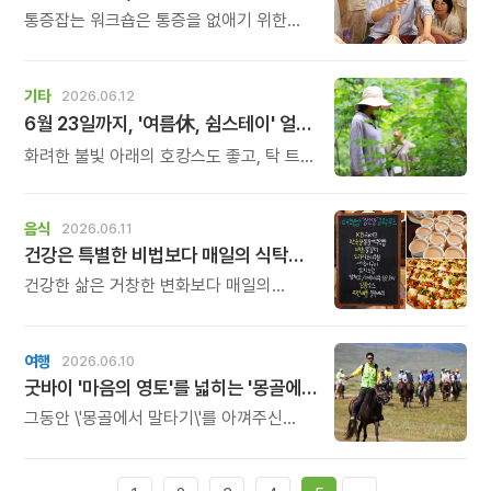
통증잡는 워크숍은 통증을 없애기 위한
처방이 아니라, 내 몸의 움직임과 습관을
돌아보고 더 편안한 몸의 감각을 찾아가는
시간입니다. 재활과 움직임을 오랫동안
기타
2026.06.12
연구해 온 신원범 교수와 함께 몸의 균형과
6월 23일까지, '여름休, 쉼스테이' 얼리버드 혜택
긴장, 움직임에 대해 새로운 시각으로
살펴보세요.
화려한 불빛 아래의 호캉스도 좋고, 탁 트인
푸른 바다를 찾는 여행도 좋습니다. 하지만
사람과 소음으로 북적이는 도시를 벗어나
깊은산속 옹달샘에서 고요하고 안전한
음식
2026.06.11
여름휴가를 계획해 보시는 것은 어떨까요?
건강은 특별한 비법보다 매일의 식탁에서 시작됩니다.
건강한 삶은 거창한 변화보다 매일의
식탁에서 시작됩니다. 많은 사람들이
건강을 위해 새로운 방법을 찾지만, 건강한
생활은 작은 습관에서 시작됩니다.
여행
2026.06.10
굿바이 '마음의 영토'를 넓히는 '몽골에서 말타기!'
그동안 \'몽골에서 말타기\'를 아껴주신
많은 분께 아쉬운 마음으로 소식을
전합니다. 2003년 힘찬 출발을 했던
이 특별한 여행이 올해를 마지막으로