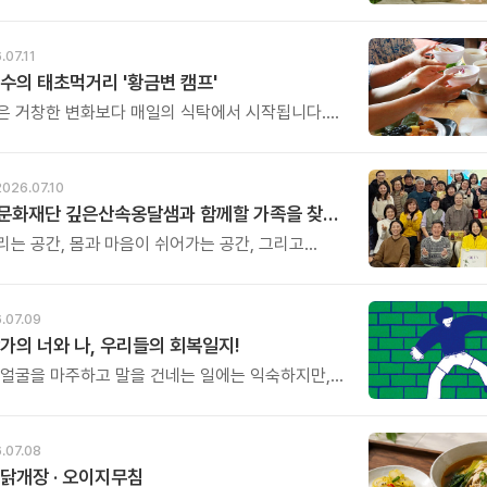
리도 놓치고 살아갈 때가 많습니다.
어야 하는데...\' 생각만 하다가 다시 일상으로
날들이 반복되곤 하지요. 하루명상은 멀리 떠나는
.07.11
거창한 결심도 필요하지 않습니다.
수의 태초먹거리 '황금변 캠프'
은 거창한 변화보다 매일의 식탁에서 시작됩니다.
들이 건강을 위해 새로운 방법을 찾지만, 건강한
은 습관에서 시작됩니다. 유퀴즈에서 많은 관심을
호 교수와 함께하는 태초먹거리 황금변 캠프
2026.07.10
아침편지문화재단 깊은산속옹달샘과 함께할 가족을 찾습니다.
리는 공간, 몸과 마음이 쉬어가는 공간, 그리고
인생에 따뜻한 변화를 만들어가는 공간.
달샘에서 함께 성장하며 오래 걸어갈 새로운 가족을
.
.07.09
가의 너와 나, 우리들의 회복일지!
 얼굴을 마주하고 말을 건네는 일에는 익숙하지만,
을 맞대고 서로를 버텨주는 일에는 서툽니다. 무르르
책「너와 등을 맞대면」은 \'마주 보는 관계\'를 넘어
대는 관계\'의 힘을 이야기합니다.
.07.08
닭개장 · 오이지무침