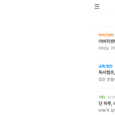
아버지센터
아마도 기다려 
아버지센터의 시즌 베
알려드립니
교육/링컨
독서캠프,
많은 분들
주고 계십
하지만 이
기타
2026
단 하루,
바쁘게 살