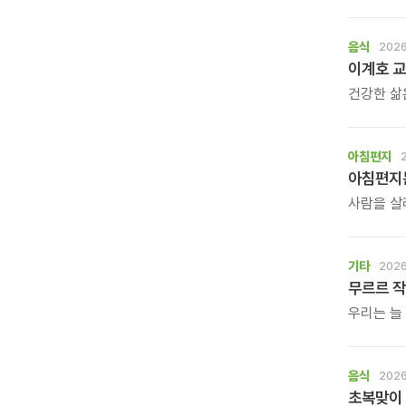
작은 목소
\'조금 쉬
돌아가는 
음식
2026
여행도, 
이계호 교
건강한 삶
많은 사람
생활은 작
받은 이계
아침편지
사람을 살
누군가의 
깊은산속옹
기다립니다
기타
2026
무르르 작
우리는 늘
가만히 등
작가의 그림
\'등을 맞
음식
2026
초복맞이 