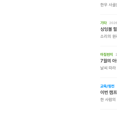
한우 사골
담백한 닭
고사리와 
정성을 들
기타
2026
싱잉볼 힐
소리의 원리
그룹 명상
수 있는 
아침편지
7월의 
날씨 따라
아침편지 
바랍니다
교육/링컨
이번 캠프
한 사람의
되는 시간