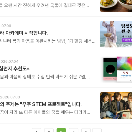
을 오랜 시간 진하게 우려낸 국물에 결대로 찢은
가슴살, 시원한 풍미를 더하는 대파와 숙주, 부드러운
느타리버섯까지. 좋은 재료를 아낌없이 담아 시간과
여 끓여낸 닭개장입니다.
.07.06
러 아카데미 시작합니다.
부터 몸과 마음을 이완시키는 방법, 1:1 힐링 세션,
 진행법까지. 누군가에게 진정한 휴식과 위로를 전할
힐러의 역량을 체계적으로 배우게 됩니다.
2026.07.04
아침편지 추천도서
 몸과 마음의 상태도 수십 번씩 바뀌기 쉬운 7월,
추천도서와 함께 긍정의 에너지 채우는 시간 되시길
.
2026.07.03
의 주제는 "우주 STEM 프로젝트"입니다.
 꿈이 자라 또 다른 아이들의 꿈을 깨우는 다리가
. 그것이 이번 캠프가 가진 가장 특별한 의미입니다.