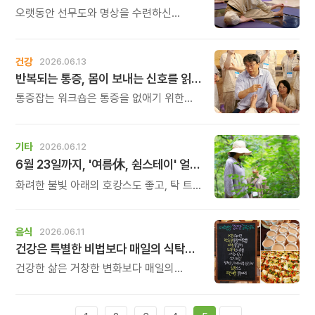
고민을 마주하게 됩니다.
오랫동안 선무도와 명상을 수련하신
김무겸 선생님과 오롯이 시간을 보내면서
몸과 마음의 수련과 깊이 있는
명상차담으로 명상에 대한 궁금증을
건강
2026.06.13
풀어나가는 시간입니다.
반복되는 통증, 몸이 보내는 신호를 읽는 시간
통증잡는 워크숍은 통증을 없애기 위한
처방이 아니라, 내 몸의 움직임과 습관을
돌아보고 더 편안한 몸의 감각을 찾아가는
시간입니다. 재활과 움직임을 오랫동안
기타
2026.06.12
연구해 온 신원범 교수와 함께 몸의 균형과
6월 23일까지, '여름休, 쉼스테이' 얼리버드 혜택
긴장, 움직임에 대해 새로운 시각으로
살펴보세요.
화려한 불빛 아래의 호캉스도 좋고, 탁 트인
푸른 바다를 찾는 여행도 좋습니다. 하지만
사람과 소음으로 북적이는 도시를 벗어나
깊은산속 옹달샘에서 고요하고 안전한
음식
2026.06.11
여름휴가를 계획해 보시는 것은 어떨까요?
건강은 특별한 비법보다 매일의 식탁에서 시작됩니다.
건강한 삶은 거창한 변화보다 매일의
식탁에서 시작됩니다. 많은 사람들이
건강을 위해 새로운 방법을 찾지만, 건강한
생활은 작은 습관에서 시작됩니다.