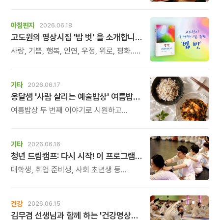
식탁에서 시작됩니다. 많은 사람들이
건강을 위해 새로운 방법을 찾지만, 건강한
생활은 작은 습관에서 시작됩니다.
아침편지
2026.06.18
유퀴즈에서 많은 관심을 받은 이계호
고도원의 명상시집 '밥 벗' 을 소개합니다
교수와 함께하는 태초먹거리 황금변 캠프
사랑, 기쁨, 행복, 인연, 우정, 위로, 평화...
당연하다고 여겼던 것들을 새롭게 다시
보고 사유하고 명상하는 과정에서
떠올랐던 단상들을 적어내린 저의 첫
기타
2026.06.17
명상시집 \'밥 벗\'이 출간되었습니다.
옹달샘 '사람 살리는 예술밥상' 여름밥상 두 번째
여름밥상 두 번째 이야기로 시원하고
아삭한 열무얼갈이김치와 씹을수록 고소한
풍미가 살아나는 찰보리밥을
준비했습니다.
기타
2026.06.16
청년 드림캠프: 다시 시작! 이 프로그램은 아침편지 후원금으로 진행됩니다.
대학생, 취업 준비생, 사회 초년생 등
20세부터 35세까지 청년들을 위한 2박
3일 힐링 캠프입니다. 청년의 시기는 꿈을
품고 앞으로 나아가는 시간입니다. 하지만
건강
2026.06.15
그 길 위에서 우리는 종종 취업 준비의
김무겸 선생님과 함께 하는 '건강명상법 스테이'
어려움, 실패의 경험, 방향을 잃은 듯한