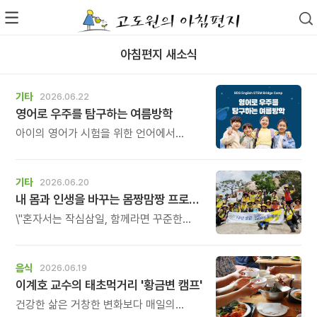
아침편지 새소식
기타
2026.06.22
영어로 우주를 탐구하는 여름방학
아이의 영어가 시험을 위한 언어에서
생각하고, 질문하고, 탐구하는 언어로
자라나는 시간.
기타
2026.06.20
내 몸과 인생을 바꾸는 몸짱맘짱 프로그램 모집
\"혼자서는 작심삼일, 함께라면 꾸준한
기적이 일어납니다.\" 몸짱맘짱은 단순한
홈트가 아닌 인생을 바꾸는 리추얼
공동체입니다.
음식
2026.06.19
이계호 교수의 태초먹거리 '황금변 캠프'
건강한 삶은 거창한 변화보다 매일의