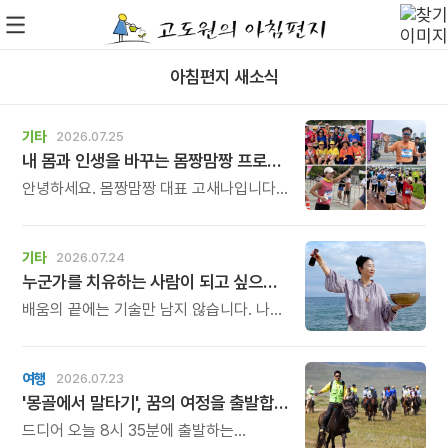
아침편지 새소식
기타
2026.07.25
내 몸과 인생을 바꾸는 몸짱맘짱 프로그램 모집
안녕하세요. 몸짱맘짱 대표 고새나입니다.
\"혼자서는 작심삼일, 함께라면 꾸준한
기적이 일어납니다.\" 몸짱맘짱은 단순한
홈트가 아닌 인생을 바꾸는 리추얼
기타
2026.07.24
공동체입니다.몸짱맘짱의 여정은 혼자
누군가를 치유하는 사람이 되고 싶으셨나요?
걷는 길이 아닙니다.
같이 걸으면, 끝까지 갈 수 있습니다.
배움의 끝에는 기술만 남지 않습니다. 나를
먼저 돌보는 힘, 그리고 다른 사람의 삶에도
평안을 전할 수 있는 능력이 함께
자라납니다. 숲의 고요함 속에서 싱잉볼이
여행
2026.07.23
들려주는 울림을 배우고, 그 울림을 세상에
'몽골에서 말타기', 꿈의 여정을 출발합니다
전하는 사람이 되어보세요.
드디어 오늘 8시 35분에 출발하는