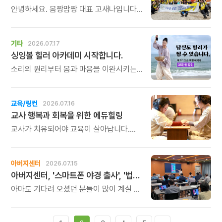
안녕하세요. 몸짱맘짱 대표 고새나입니다.
\"혼자서는 작심삼일, 함께라면 꾸준한
기적이 일어납니다.\" 몸짱맘짱은 단순한
홈트가 아닌 인생을 바꾸는 리추얼
기타
2026.07.17
공동체입니다.몸짱맘짱의 여정은 혼자
싱잉볼 힐러 아카데미 시작합니다.
걷는 길이 아닙니다.
같이 걸으면, 끝까지 갈 수 있습니다.
소리의 원리부터 몸과 마음을 이완시키는
방법, 1:1 힐링 세션, 그룹 명상 진행법까지.
누군가에게 진정한 휴식과 위로를 전할 수
있는 힐러의 역량을 체계적으로 배우게
교육/링컨
2026.07.16
됩니다.
교사 행복과 회복을 위한 에듀힐링
교사가 치유되어야 교육이 살아납니다.
교사가 행복해야 학생도 행복합니다. 이번
연수는 교육 기술을 배우는 시간이 아니라,
교육의 중심에 있는 나 자신을 돌보고
아버지센터
2026.07.15
회복하는 시간입니다. 누군가를 가르치기
아버지센터, '스마트폰 야경 출사', '법인사용설명서', '유튜브 숏츠 영상 만들기' 강좌 신청하세요
위해 애써온 시간만큼, 이제는 자신을 위한
쉼과 치유의 시간을 선물해 보시기
아마도 기다려 오셨던 분들이 많이 계실 것
바랍니다.
같습니다. 아버지센터의 시즌 베스트
프로그램 세 가지의 오픈 소식을
알려드립니다.