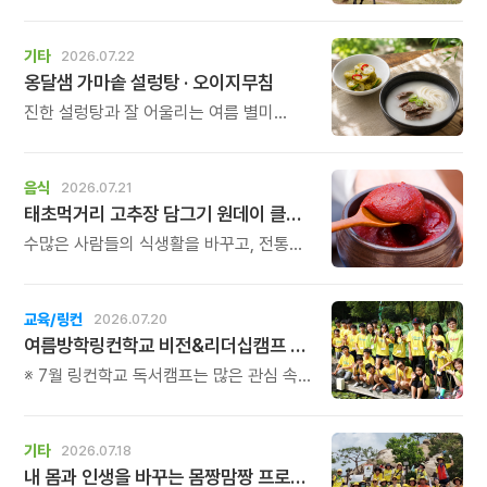
항공으로, \'몽골에서 말타기 2026\'팀
54명이 9박 10일의 일정으로 \'꿈과
호연지기\'를 품고 대장정 길에 오릅니다.
기타
2026.07.22
옹달샘 가마솥 설렁탕 · 오이지무침
진한 설렁탕과 잘 어울리는 여름 별미
오이지무침도 올해 마지막으로
준비했습니다.
음식
2026.07.21
태초먹거리 고추장 담그기 원데이 클래스
수많은 사람들의 식생활을 바꾸고, 전통
발효의 가치를 알린 이계호 교수님의 건강
철학을 직접 체험해보는 특별한 하루를
준비했습니다.
교육/링컨
2026.07.20
여름방학링컨학교 비전&리더십캠프 모집
※ 7월 링컨학교 독서캠프는 많은 관심 속에
곧 마감됩니다. 독서캠프를 놓치셨다면,
8월 비전&리더십캠프에서 자신의 꿈과
가능성을 발견하는 특별한 시간을
기타
2026.07.18
만나보시기 바랍니다.
내 몸과 인생을 바꾸는 몸짱맘짱 프로그램 모집