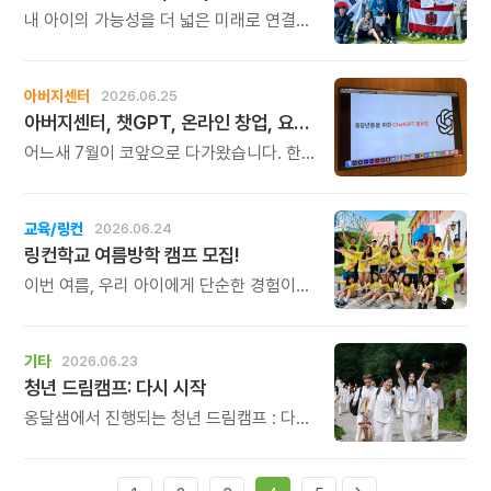
내 아이의 가능성을 더 넓은 미래로 연결해
줄 교육을 찾고 계신다면, 이번 서울
설명회가 뜻깊은 시간이 될 것입니다.
아버지센터
2026.06.25
아버지센터, 챗GPT, 온라인 창업, 요통 교실 신청하세요
어느새 7월이 코앞으로 다가왔습니다. 한
해의 절반을 지나며, 새로운 마음으로
배움을 시작해보시기 좋은 때입니다. 7월에
시작하는 아버지센터의 주요 프로그램을
교육/링컨
2026.06.24
소개해 드립니다.
링컨학교 여름방학 캠프 모집!
이번 여름, 우리 아이에게 단순한 경험이
아닌 \'방향\'을 선물해보세요. 한 번
지나가면 다시 오지 않는 여름방학, 아이의
인생에서 가장 중요한 시기를 놓치지
기타
2026.06.23
마세요.
청년 드림캠프: 다시 시작
옹달샘에서 진행되는 청년 드림캠프 : 다시
시작은 몸을 깨우는 옹달샘의 명상과 힐링
프로그램, 자신을 돌아보는 성찰의 시간,
그리고 자신의 꿈과 삶을 말하는 2분