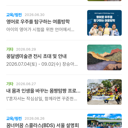
있는 체험으로, 북토크의 따뜻한 여운을
따뜻한 이야기도 함께 전합니다. 진심이
일상 속에서도 오래 간직하실 수 있습니다.
담긴 소중한 이야기이니, 시간 되실 때 꼭
한 번 시청해 보세요. 후원의 의미와 따뜻한
교육/링컨
2026.06.30
마음을 함께 느껴보실 수 있습니다.
영어로 우주를 탐구하는 여름방학
아이의 영어가 시험을 위한 언어에서
생각하고, 질문하고, 탐구하는 언어로
자라나는 시간.
기타
2026.06.29
옹달샘미술관 전시 초대 및 안내
2026.07.04(토) - 09.02(수) 장승아
작가의 개인전 \'사이사이\'가 열립니다.
이번 전시는 자연 속 문화공간인
깊은산속옹달샘의 장소성과 맞물려, 숲과
기타
2026.06.27
나무를 매개로 한 회화 세계를 선보이며,
내 몸과 인생을 바꾸는 몸짱맘짱 프로그램 모집
\'사이사이\'는 보이는 풍경과 보이지 않는
기억, 떠남과 머묾, 고요와 흔들림 사이에
\"혼자서는 작심삼일, 함께라면 꾸준한
존재하는 감각을 다룹니다.
기적이 일어납니다.\" 몸짱맘짱은 단순한
홈트가 아닌 인생을 바꾸는 리추얼
공동체입니다.
교육/링컨
2026.06.26
꿈너머꿈 스콜라스(BDS) 서울 설명회