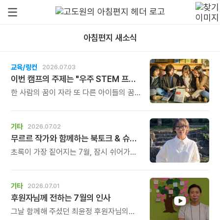
아침편지 새소식
교육/링컨
2026.07.03
이번 캠프의 주제는 "우주 STEM 프로젝트"입니다.
한 사람의 꿈이 자라 또 다른 아이들의 꿈을
깨우는 다리가 되는 시간. 그것이 이번
캠프가 가진 가장 특별한 의미입니다.
기타
2026.07.02
무르르 작가와 함께하는 북토크 & 슈링클스 키링 만들기
초록이 가장 짙어지는 7월, 잠시 쉬어가도
괜찮다고, 말없이 등을 내어주는 한 권의
그림책과 함께 여러분을 초대합니다.
강연이 끝난 뒤에는 그 따뜻한 기억을 오래
기타
2026.07.01
간직할 수 있도록 슈링클스 키링 만들기
후원자님께 전하는 7월의 인사
체험도 함께 진행됩니다. 아이부터
어른까지 누구나 쉽고 즐겁게 참여할 수
그날 함께해 주셨던 최윤정 후원자님의