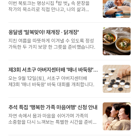
이번 북토크는 명상시집 『밥 벗』 속 문장을
작가의 목소리로 직접 만나고, 나의 삶과
관계를 잠시 돌아보는 시간입니다.
옹달샘 '말복맞이! 채개장 · 닭개장'
지친 여름을 따뜻하게 이겨낼 수 있도록 정성
가득한 두 가지 보양 한 그릇을 준비했습니다.
제3회 서초구 아버지센터배 '매너 바둑왕' 대회
오는 9월 12일(토), 서초구 아버지센터배
제3회 '매너 바둑왕' 바둑 대회를 개최합니다.
추석 특집 '행복한 가족 마음여행' 신청 안내
자연 속에서 몸과 마음을 쉬어가며 가족의
소중함을 다시 느껴보는 특별한 시간을 준비해
보세요.