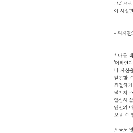
그러므로
이 사실만
- 위저쥔
* 나를
'메타인지
나 자신을
발견할 수
좌절하거
떨어져 스
열심히 
연민의 
보낼 수 
오늘도 많