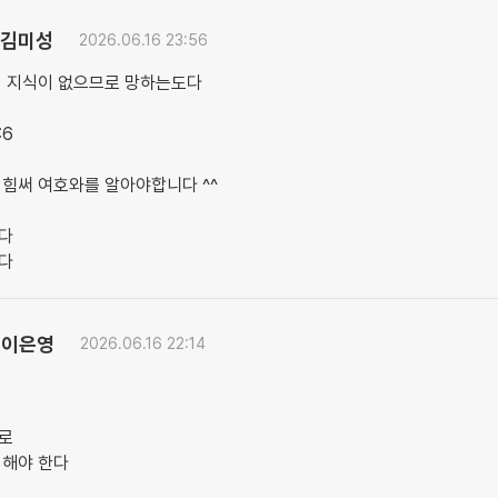
김미성
2026.06.16 23:56
이 지식이 없으므로 망하는도다
:6
 힘써 여호와를 알아야합니다 ^^
다
다
이은영
2026.06.16 22:14
로
석해야 한다