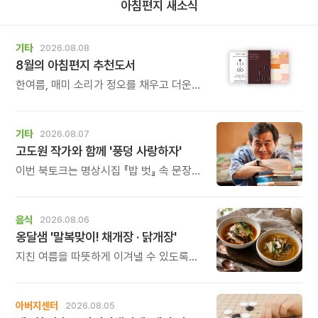
아침편지 새소식
기타
2026.08.08
8월의 아침편지 추천도서
한여름, 매미 소리가 정오를 채우고 더운
바람이 들어오는 계절입니다.
기타
2026.08.07
고도원 작가와 함께 '풍덩 사랑하자'
이번 북토크는 명상시집 『밥 벗』 속 문장을
작가의 목소리로 직접 만나고, 나의 삶과
관계를 잠시 돌아보는 시간입니다.
음식
2026.08.06
옹달샘 '말복맞이! 채개장 · 닭개장'
지친 여름을 따뜻하게 이겨낼 수 있도록
정성 가득한 두 가지 보양 한 그릇을
준비했습니다.
아버지센터
2026.08.05