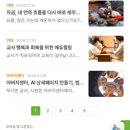
기타
2026.07.31
지금, 내 안의 흐름을 다시 바로 세우고 싶다면
요즘, 잠은 자는데 개운하지 않으신가요?
괜히 예민해지고, 사소한 말에도 마음이
흔들리고, 몸보다 먼저 기운이 빠지는 느낌.
쉬어도 회복되지 않는 건 몸이 아니라
기타
2026.07.30
‘에너지의 흐름’이 흐트러졌기 때문입니다.
교사 행복과 회복을 위한 에듀힐링
교사가 치유되어야 교육이 살아납니다.
교사가 행복해야 학생도 행복합니다. 이번
연수는 교육 기술을 배우는 시간이 아니라,
교육의 중심에 있는 나 자신을 돌보고
아버지센터
2026.07.29
회복하는 시간입니다. 누군가를 가르치기
아버지센터, AI 상세페이지 만들기, 법인사용설명서, 사진 일일특강, 숏츠 만들기 등 8월 프로그램 신청하세요
위해 애써온 시간만큼, 이제는 자신을 위한
쉼과 치유의 시간을 선물해 보시기
무더운 날씨, 시원한 아버지센터에서
바랍니다.
지혜롭고 재미있는 여름을 보내 보세요.
지금 등록중인 프로그램들을 소개해
드립니다.
1
2
3
4
5
모바일 앱 다운로드