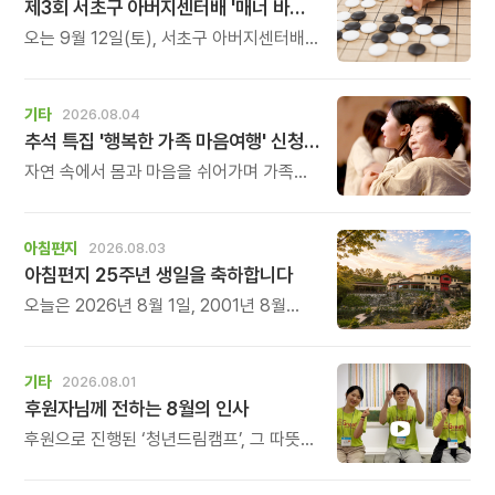
제3회 서초구 아버지센터배 '매너 바둑왕' 대회
오는 9월 12일(토), 서초구 아버지센터배
제3회 \'매너 바둑왕\' 바둑 대회를
개최합니다.
기타
2026.08.04
추석 특집 '행복한 가족 마음여행' 신청 안내
자연 속에서 몸과 마음을 쉬어가며 가족의
소중함을 다시 느껴보는 특별한 시간을
준비해 보세요.
아침편지
2026.08.03
아침편지 25주년 생일을 축하합니다
오늘은 2026년 8월 1일, 2001년 8월
1일에 태어난 아침편지가 어느덧 스물다섯
살, 늠름한 청년이 되었습니다.
기타
2026.08.01
후원자님께 전하는 8월의 인사
후원으로 진행된 ‘청년드림캠프’, 그 따뜻한
기록