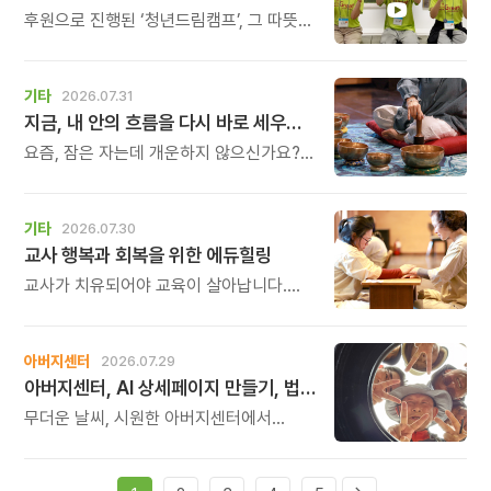
후원으로 진행된 ‘청년드림캠프’, 그 따뜻한
기록
기타
2026.07.31
지금, 내 안의 흐름을 다시 바로 세우고 싶다면
요즘, 잠은 자는데 개운하지 않으신가요?
괜히 예민해지고, 사소한 말에도 마음이
흔들리고, 몸보다 먼저 기운이 빠지는 느낌.
쉬어도 회복되지 않는 건 몸이 아니라
기타
2026.07.30
‘에너지의 흐름’이 흐트러졌기 때문입니다.
교사 행복과 회복을 위한 에듀힐링
교사가 치유되어야 교육이 살아납니다.
교사가 행복해야 학생도 행복합니다. 이번
연수는 교육 기술을 배우는 시간이 아니라,
교육의 중심에 있는 나 자신을 돌보고
아버지센터
2026.07.29
회복하는 시간입니다. 누군가를 가르치기
아버지센터, AI 상세페이지 만들기, 법인사용설명서, 사진 일일특강, 숏츠 만들기 등 8월 프로그램 신청하세요
위해 애써온 시간만큼, 이제는 자신을 위한
쉼과 치유의 시간을 선물해 보시기
무더운 날씨, 시원한 아버지센터에서
바랍니다.
지혜롭고 재미있는 여름을 보내 보세요.
지금 등록중인 프로그램들을 소개해
드립니다.