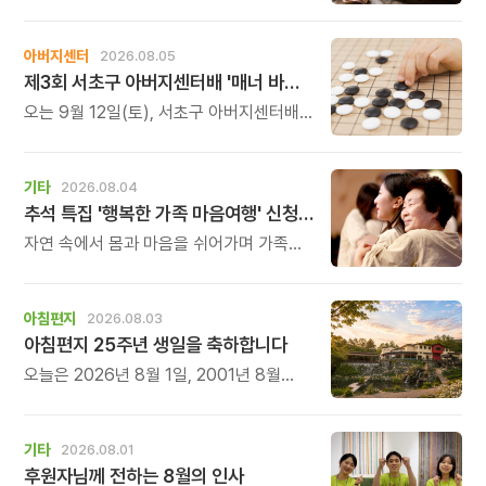
정성 가득한 두 가지 보양 한 그릇을
준비했습니다.
아버지센터
2026.08.05
제3회 서초구 아버지센터배 '매너 바둑왕' 대회
오는 9월 12일(토), 서초구 아버지센터배
제3회 \'매너 바둑왕\' 바둑 대회를
개최합니다.
기타
2026.08.04
추석 특집 '행복한 가족 마음여행' 신청 안내
자연 속에서 몸과 마음을 쉬어가며 가족의
소중함을 다시 느껴보는 특별한 시간을
준비해 보세요.
아침편지
2026.08.03
아침편지 25주년 생일을 축하합니다
오늘은 2026년 8월 1일, 2001년 8월
1일에 태어난 아침편지가 어느덧 스물다섯
살, 늠름한 청년이 되었습니다.
기타
2026.08.01
후원자님께 전하는 8월의 인사