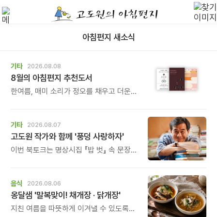
아침편지 새소식
기타
2026.08.08
8월의 아침편지 추천도서
한여름, 매미 소리가 정오를 채우고 더운
바람이 들어오는 계절입니다.
기타
2026.08.07
고도원 작가와 함께 '풍덩 사랑하자'
이번 북토크는 명상시집 『밥 벗』 속 문장을
작가의 목소리로 직접 만나고, 나의 삶과
관계를 잠시 돌아보는 시간입니다.
음식
2026.08.06
옹달샘 '말복맞이! 채개장 · 닭개장'
지친 여름을 따뜻하게 이겨낼 수 있도록