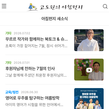
아침편지 새소식
기타
2026.07.02
무르르 작가와 함께하는 북토크 & 슈링클스 키링 만들기
초록이 가장 짙어지는 7월, 잠시 쉬어가도
괜찮다고, 말없이 등을 내어주는 한 권의
그림책과 함께 여러분을 초대합니다.
강연이 끝난 뒤에는 그 따뜻한 기억을 오래
기타
2026.07.01
간직할 수 있도록 슈링클스 키링 만들기
후원자님께 전하는 7월의 인사
체험도 함께 진행됩니다. 아이부터
어른까지 누구나 쉽고 즐겁게 참여할 수
그날 함께해 주셨던 최윤정 후원자님의
있는 체험으로, 북토크의 따뜻한 여운을
따뜻한 이야기도 함께 전합니다. 진심이
일상 속에서도 오래 간직하실 수 있습니다.
담긴 소중한 이야기이니, 시간 되실 때 꼭
한 번 시청해 보세요. 후원의 의미와 따뜻한
교육/링컨
2026.06.30
마음을 함께 느껴보실 수 있습니다.
영어로 우주를 탐구하는 여름방학
아이의 영어가 시험을 위한 언어에서