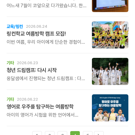
어느새 7월이 코앞으로 다가왔습니다. 한
해의 절반을 지나며, 새로운 마음으로
배움을 시작해보시기 좋은 때입니다. 7월에
시작하는 아버지센터의 주요 프로그램을
교육/링컨
2026.06.24
소개해 드립니다.
링컨학교 여름방학 캠프 모집!
이번 여름, 우리 아이에게 단순한 경험이
아닌 \'방향\'을 선물해보세요. 한 번
지나가면 다시 오지 않는 여름방학, 아이의
인생에서 가장 중요한 시기를 놓치지
기타
2026.06.23
마세요.
청년 드림캠프: 다시 시작
옹달샘에서 진행되는 청년 드림캠프 : 다시
시작은 몸을 깨우는 옹달샘의 명상과 힐링
프로그램, 자신을 돌아보는 성찰의 시간,
그리고 자신의 꿈과 삶을 말하는 2분
기타
2026.06.22
스피치를 통해 흔들리던 삶의 중심을 다시
영어로 우주를 탐구하는 여름방학
세우며 자신의 꿈을 향해 다시 시작할
용기를 찾는 시간입니다.
아이의 영어가 시험을 위한 언어에서
생각하고, 질문하고, 탐구하는 언어로
자라나는 시간.