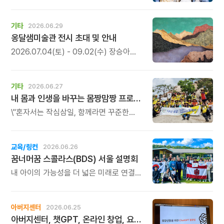
생각하고, 질문하고, 탐구하는 언어로
자라나는 시간.
기타
2026.06.29
옹달샘미술관 전시 초대 및 안내
2026.07.04(토) - 09.02(수) 장승아
작가의 개인전 \'사이사이\'가 열립니다.
이번 전시는 자연 속 문화공간인
깊은산속옹달샘의 장소성과 맞물려, 숲과
기타
2026.06.27
나무를 매개로 한 회화 세계를 선보이며,
내 몸과 인생을 바꾸는 몸짱맘짱 프로그램 모집
\'사이사이\'는 보이는 풍경과 보이지 않는
기억, 떠남과 머묾, 고요와 흔들림 사이에
\"혼자서는 작심삼일, 함께라면 꾸준한
존재하는 감각을 다룹니다.
기적이 일어납니다.\" 몸짱맘짱은 단순한
홈트가 아닌 인생을 바꾸는 리추얼
공동체입니다.
교육/링컨
2026.06.26
꿈너머꿈 스콜라스(BDS) 서울 설명회
내 아이의 가능성을 더 넓은 미래로 연결해
줄 교육을 찾고 계신다면, 이번 서울
설명회가 뜻깊은 시간이 될 것입니다.
아버지센터
2026.06.25
아버지센터, 챗GPT, 온라인 창업, 요통 교실 신청하세요